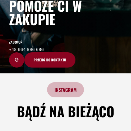
POMOŻE CI W
ZAKUPIE
ZADZWOŃ:
+48 664 996 686
PRZEJDŹ DO KONTAKTU
INSTAGRAM
BĄDŹ NA BIEŻĄCO