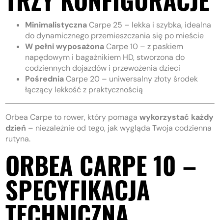
Minimalistyczna
Carpe 25 – lekka i szybka, idealna
do dynamicznego przemieszczania się po mieście
W pełni wyposażona
Carpe 10 – z paskiem
napędowym i bagażnikiem HD, stworzona do
codziennych dojazdów i przewożenia dzieci
Pośrednia
Carpe 20 – uniwersalny złoty środek
łączący lekkość z praktycznością
Orbea Carpe to rower, który pomaga
wykorzystać każdy
dzień
– niezależnie od tego, jak wygląda Twoja codzienna
rutyna.
ORBEA CARPE 10 –
SPECYFIKACJA
TECHNICZNA