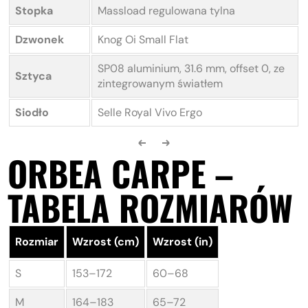
Stopka
Massload regulowana tylna
Dzwonek
Knog Oi Small Flat
SP08 aluminium, 31.6 mm, offset 0, ze
Sztyca
zintegrowanym światłem
Siodło
Selle Royal Vivo Ergo
ORBEA CARPE –
TABELA ROZMIARÓW
Rozmiar
Wzrost (cm)
Wzrost (in)
S
153–172
60–68
M
164–183
65–72