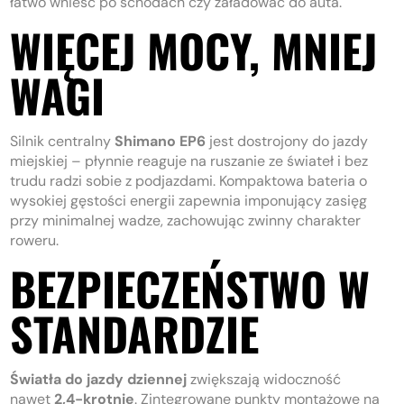
łatwo wnieść po schodach czy załadować do auta.
WIĘCEJ MOCY, MNIEJ
WAGI
Silnik centralny
Shimano EP6
jest dostrojony do jazdy
miejskiej – płynnie reaguje na ruszanie ze świateł i bez
trudu radzi sobie z podjazdami. Kompaktowa bateria o
wysokiej gęstości energii zapewnia imponujący zasięg
przy minimalnej wadze, zachowując zwinny charakter
roweru.
BEZPIECZEŃSTWO W
STANDARDZIE
Światła do jazdy dziennej
zwiększają widoczność
nawet
2,4-krotnie
. Zintegrowane punkty montażowe na