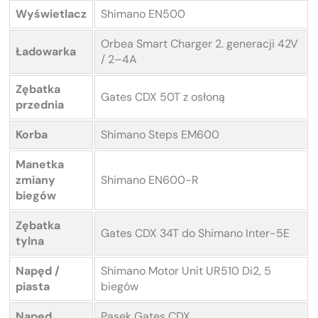
Wyświetlacz
Shimano EN500
Orbea Smart Charger 2. generacji 42V
Ładowarka
/ 2–4A
Zębatka
Gates CDX 50T z osłoną
przednia
Korba
Shimano Steps EM600
Manetka
zmiany
Shimano EN600-R
biegów
Zębatka
Gates CDX 34T do Shimano Inter-5E
tylna
Napęd /
Shimano Motor Unit UR510 Di2, 5
piasta
biegów
Napęd
Pasek Gates CDX