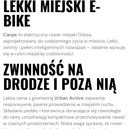
LEKKI MIEJSKI E-
BIKE
Carpe
to elektryczny rower miejski Orbea,
zaprojektowany do codziennego życia w mieście. Lekki,
zwinny i pełen inteligentnych rozwiązań – idealnie wpisuje
się w rytm miejskiej codzienności.
ZWINNOŚĆ NA
DRODZE I POZA NIĄ
Lekka rama z geometrią
Urban Active
zapewnia
responsywne, pewne prowadzenie w miejskim ruchu.
Składane pedały i kierownica obracająca się równolegle
do ramy umożliwiają kompaktowe przechowywanie nawet
w ciasnych przestrzeniach. Niska waga sprawia, że rower