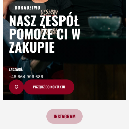
DORADZTWO
NASZ ZESPÓŁ
POMOŻE CI W
ZAKUPIE
ZADZWOŃ:
+48 664 996 686
PRZEJDŹ DO KONTAKTU
INSTAGRAM