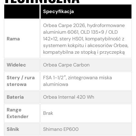
Specyfikacja
Orbea Carpe 2026, hydroformowane
aluminium 6061, OLD 135×9 / OLD
Rama
142×12, stery HS01, kompatybilność z
systemem kokpitu i akcesoriów Orbea,
kompatybilna ze stopką i przyczepką
Widelec
Orbea Carpe Carbon
Stery / rura
FSA 1-1/2″, zintegrowana miska
sterowa
aluminiowa
Bateria
Orbea Internal 420 Wh
Range
Brak
Extender
Silnik
Shimano EP600