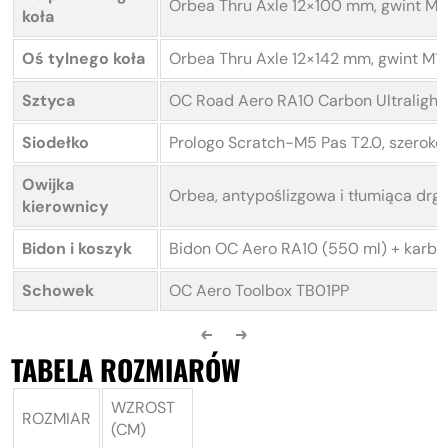
Orbea Thru Axle 12×100 mm, gwint M12
koła
Oś tylnego koła
Orbea Thru Axle 12×142 mm, gwint M12x
Sztyca
OC Road Aero RA10 Carbon Ultralight,
Siodełko
Prologo Scratch-M5 Pas T2.0, szerok
Owijka
Orbea, antypoślizgowa i tłumiąca drg
kierownicy
Bidon i koszyk
Bidon OC Aero RA10 (550 ml) + karb
Schowek
OC Aero Toolbox TB01PP
TABELA ROZMIARÓW
WZROST
ROZMIAR
(CM)