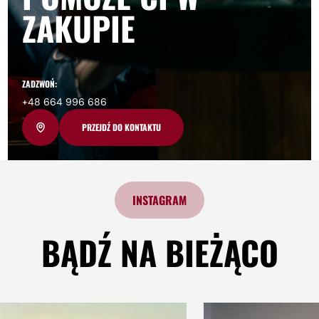
ZAKUPIE
ZADZWOŃ:
+48 664 996 686
PRZEJDŹ DO KONTAKTU
INSTAGRAM
BĄDŹ NA BIEŻĄCO