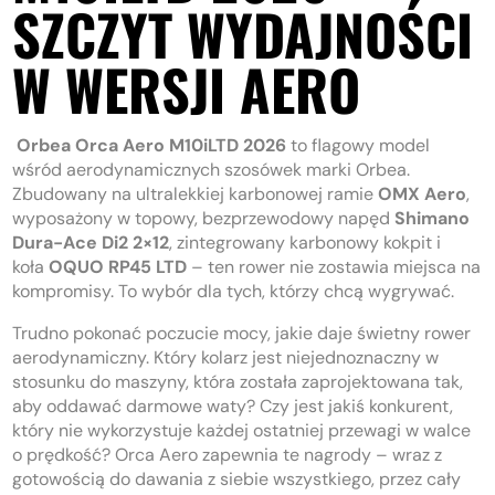
SZCZYT WYDAJNOŚCI
W WERSJI AERO
Orbea Orca Aero M10iLTD 2026
to flagowy model
wśród aerodynamicznych szosówek marki Orbea.
Zbudowany na ultralekkiej karbonowej ramie
OMX Aero
,
wyposażony w topowy, bezprzewodowy napęd
Shimano
Dura-Ace Di2 2×12
, zintegrowany karbonowy kokpit i
koła
OQUO RP45 LTD
– ten rower nie zostawia miejsca na
kompromisy. To wybór dla tych, którzy chcą wygrywać.
Trudno pokonać poczucie mocy, jakie daje świetny rower
aerodynamiczny. Który kolarz jest niejednoznaczny w
stosunku do maszyny, która została zaprojektowana tak,
aby oddawać darmowe waty? Czy jest jakiś konkurent,
który nie wykorzystuje każdej ostatniej przewagi w walce
o prędkość? Orca Aero zapewnia te nagrody – wraz z
gotowością do dawania z siebie wszystkiego, przez cały