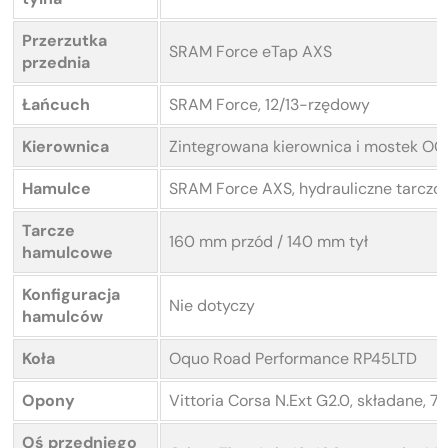
Przerzutka
SRAM Force eTap AXS
przednia
Łańcuch
SRAM Force, 12/13-rzędowy
Kierownica
Zintegrowana kierownica i mostek O
Hamulce
SRAM Force AXS, hydrauliczne tarczo
Tarcze
160 mm przód / 140 mm tył
hamulcowe
Konfiguracja
Nie dotyczy
hamulców
Koła
Oquo Road Performance RP45LTD
Opony
Vittoria Corsa N.Ext G2.0, składane, 
Oś przedniego