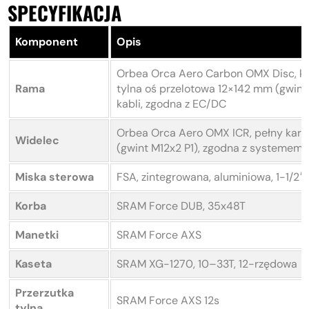
SPECYFIKACJA
Komponent
Opis
Orbea Orca Aero Carbon OMX Disc, ko
Rama
tylna oś przelotowa 12×142 mm (gwin
kabli, zgodna z EC/DC
Orbea Orca Aero OMX ICR, pełny karbo
Widelec
(gwint M12x2 P1), zgodna z systemem
Miska sterowa
FSA, zintegrowana, aluminiowa, 1-1/2″
Korba
SRAM Force DUB, 35x48T
Manetki
SRAM Force AXS
Kaseta
SRAM XG-1270, 10–33T, 12-rzędowa
Przerzutka
SRAM Force AXS 12s
tylna