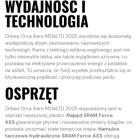
WYDAJNOŚĆ I
TECHNOLOGIA
Orbea Orca Aero M21eLTD 2025 wyróżnia się doskonałą
wydajnością dzięki zastosowaniu najnowszych
technologii. Rama z lekkiego włókna węglowego jest nie
tylko niezwykle lekka, ale także wyjątkowo sztywna, co
pozwala na efektywne przenoszenie energii z pedałów
na asfalt. To oznacza, że Twój wysiłek przekształca się w
błyskawiczną prędkość i precyzję podczas jazdy.
OSPRZĘT
Orbea Orca Aero M21eLTD 2025 wyposażony jest w
osprzęt najwyższej jakości.
Napęd SRAM Force
AXS
gwarantuje płynne i niezawodne zmiany biegów, co
pozwala utrzymać stałe tempo na trasie.
Hamulce
tarczowe hydrauliczne SRAM Force AXS
oferują