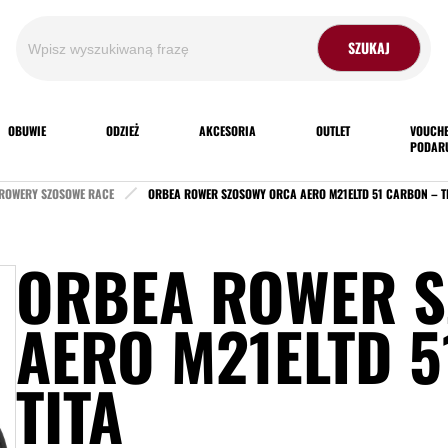
Search
for:
OBUWIE
ODZIEŻ
AKCESORIA
OUTLET
VOUCHE
PODAR
ROWERY SZOSOWE RACE
ORBEA ROWER SZOSOWY ORCA AERO M21ELTD 51 CARBON – T
ORBEA ROWER 
AERO M21ELTD 5
TITA