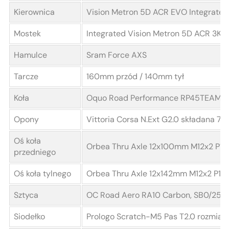
Kierownica
Vision Metron 5D ACR EVO Integrated
Mostek
Integrated Vision Metron 5D ACR 3K, 
Hamulce
Sram Force AXS
Tarcze
160mm przód / 140mm tył
Koła
Oquo Road Performance RP45TEAM
Opony
Vittoria Corsa N.Ext G2.0 składana 7
Oś koła
Orbea Thru Axle 12x100mm M12x2 P1 L
przedniego
Oś koła tylnego
Orbea Thru Axle 12x142mm M12x2 P1 Li
Sztyca
OC Road Aero RA10 Carbon, SB0/25, z
Siodełko
Prologo Scratch-M5 Pas T2.0 rozmiar