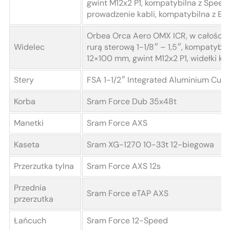
gwint M12x2 P1, kompatybilna z Speed
prowadzenie kabli, kompatybilna z EC
Orbea Orca Aero OMX ICR, w całości z
Widelec
rurą sterową 1-1/8″ – 1,5″, kompatybil
12×100 mm, gwint M12x2 P1, widełki k
Stery
FSA 1-1/2″ Integrated Aluminium Cup
Korba
Sram Force Dub 35x48t
Manetki
Sram Force AXS
Kaseta
Sram XG-1270 10-33t 12-biegowa
Przerzutka tylna
Sram Force AXS 12s
Przednia
Sram Force eTAP AXS
przerzutka
Łańcuch
Sram Force 12-Speed