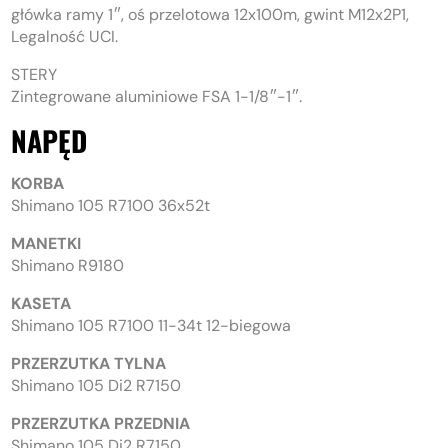
główka ramy 1″, oś przelotowa 12x100m, gwint M12x2P1,
Legalność UCI.
STERY
Zintegrowane aluminiowe FSA 1-1/8″-1″.
NAPĘD
KORBA
Shimano 105 R7100 36x52t
MANETKI
Shimano R9180
KASETA
Shimano 105 R7100 11-34t 12-biegowa
PRZERZUTKA TYLNA
Shimano 105 Di2 R7150
PRZERZUTKA PRZEDNIA
Shimano 105 Di2 R7150