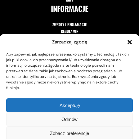
INFORMACJE
ZWROTY I REKLAMACJE
REGULAMIN
POLITYKA PRYWATNOŚCI
Zarządzaj zgodą
Aby zapewnić jak najlepsze wrażenia, korzystamy z technologii, takich
jak pliki cookie, do przechowywania i/lub uzyskiwania dostępu do
informacji o urządzeniu. Zgoda na te technologie pozwoli nam
ZAPISZ SIĘ DO NEWSLETTERA
przetwarzać dane, takie jak zachowanie podczas przeglądania lub
unikalne identyfikatory na tej stronie. Brak wyrażenia zgody lub
wycofanie zgody może niekorzystnie wpłynąć na niektóre cechy i
funkcje.
ZAPISZ SIĘ
Akceptuję
Zgadzam się na otrzymywanie informacji handlowych
Odmów
przesyłanych środkami komunikacji elektronicznej.
Zobacz preferencje
Copyright © Cycling Planet 2026