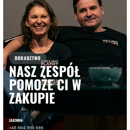
DORADZTWO
NASZ ZESPÓŁ
POMOŻE CI W
ZAKUPIE
ZADZWOŃ:
+48 664 996 686