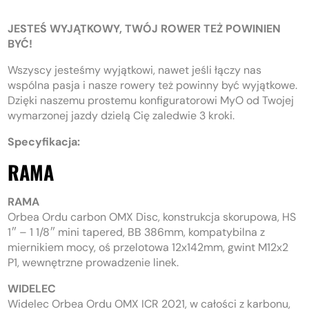
JESTEŚ WYJĄTKOWY, TWÓJ ROWER TEŻ POWINIEN
BYĆ!
Wszyscy jesteśmy wyjątkowi, nawet jeśli łączy nas
wspólna pasja i nasze rowery też powinny być wyjątkowe.
Dzięki naszemu prostemu konfiguratorowi MyO od Twojej
wymarzonej jazdy dzielą Cię zaledwie 3 kroki.
Specyfikacja:
RAMA
RAMA
Orbea Ordu carbon OMX Disc, konstrukcja skorupowa, HS
1″ – 1 1/8″ mini tapered, BB 386mm, kompatybilna z
miernikiem mocy, oś przelotowa 12x142mm, gwint M12x2
P1, wewnętrzne prowadzenie linek.
WIDELEC
Widelec Orbea Ordu OMX ICR 2021, w całości z karbonu,