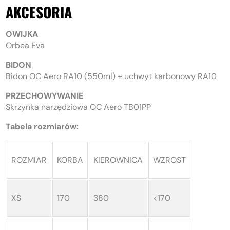
AKCESORIA
OWIJKA
Orbea Eva
BIDON
Bidon OC Aero RA10 (550ml) + uchwyt karbonowy RA10
PRZECHOWYWANIE
Skrzynka narzędziowa OC Aero TB01PP
Tabela rozmiarów:
ROZMIAR
KORBA
KIEROWNICA
WZROST
XS
170
380
<170