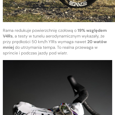
Rama redukuje powierzchnię czołową o
19% względem
V4Rs
, a testy w tunelu aerodynamicznym wykazały, że
przy prędkości 50 km/h Y1Rs wymaga nawet
20 watów
mniej
do utrzymania tempa. To realna przewaga w
sprincie i podczas jazdy pod wiatr.