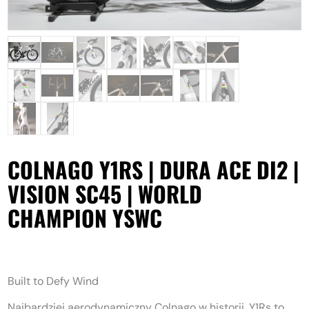
COLNAGO Y1RS | DURA ACE DI2 |
VISION SC45 | WORLD
CHAMPION YSWC
Built to Defy Wind
Najbardziej aerodynamiczny Colnago w historii. Y1Rs to