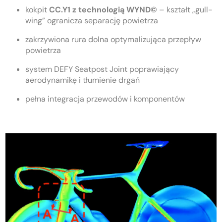
kokpit
CC.Y1 z technologią WYND©
– kształt „gull-
wing” ogranicza separację powietrza
zakrzywiona rura dolna optymalizująca przepływ
powietrza
system DEFY Seatpost Joint poprawiający
aerodynamikę i tłumienie drgań
pełna integracja przewodów i komponentów